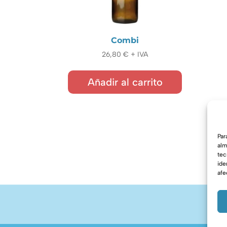
Combi
26,80
€
+ IVA
Añadir al carrito
Par
alm
tec
ide
afe