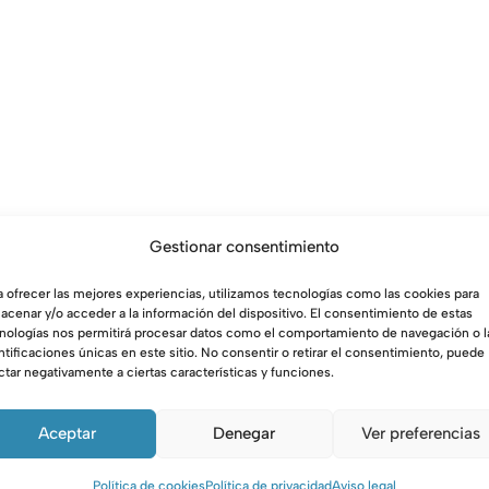
Gestionar consentimiento
a ofrecer las mejores experiencias, utilizamos tecnologías como las cookies para
acenar y/o acceder a la información del dispositivo. El consentimiento de estas
nologías nos permitirá procesar datos como el comportamiento de navegación o l
ntificaciones únicas en este sitio. No consentir o retirar el consentimiento, puede
ctar negativamente a ciertas características y funciones.
Aceptar
Denegar
Ver preferencias
VITROPACK
Política de cookies
Política de privacidad
Aviso legal