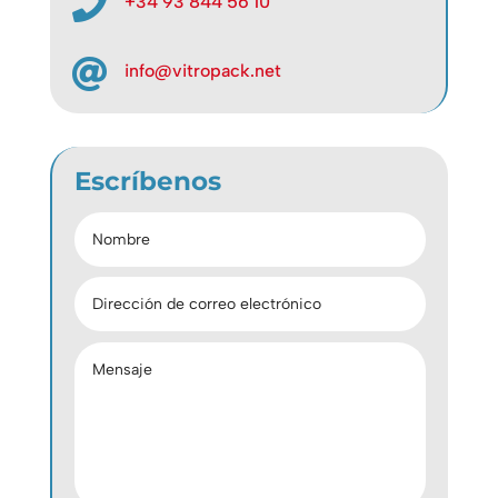

+34 93 844 56 10

info@vitropack.net
Escríbenos